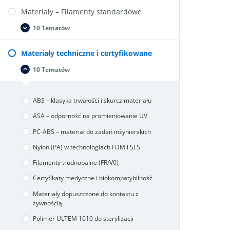
koszty
Materiały – Filamenty standardowe
technologii
10 Tematów
Materiały
Rozwiń
–
Filamenty
Materiały techniczne i certyfikowane
standardowe
10 Tematów
Materiały
Zwiń
techniczne
i
certyfikowane
ABS – klasyka trwałości i skurcz materiału
ASA – odporność na promieniowanie UV
PC-ABS – materiał do zadań inżynierskich
Nylon (PA) w technologiach FDM i SLS
Filamenty trudnopalne (FR/V0)
Certyfikaty medyczne i biokompatybilność
Materiały dopuszczone do kontaktu z
żywnością
Polimer ULTEM 1010 do sterylizacji