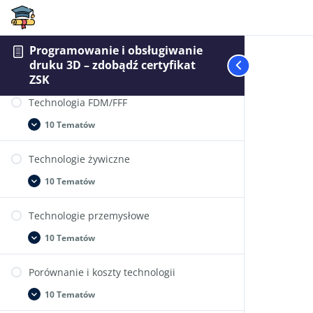
Wstęp i rola druku 3D
Programowanie i obsługiwanie
druku 3D – zdobądź certyfikat
10 Tematów
Wstęp
Rozwiń
ZSK
i
rola
Technologia FDM/FFF
druku
3D
10 Tematów
Technologia
Rozwiń
FDM/FFF
Technologie żywiczne
10 Tematów
Technologie
Rozwiń
żywiczne
Technologie przemysłowe
10 Tematów
Technologie
Rozwiń
przemysłowe
Porównanie i koszty technologii
10 Tematów
Porównanie
Rozwiń
i